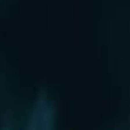
Рошаль
Руза
Сергиев Посад
Серпухов
Солнечногорск
Старая Купавна
Ступино
Сходня
Талдом
Троицк
Химки
Фрязино
Хотьково
Храпуново
Черноголовка
Чехов
Шатура
Щелково