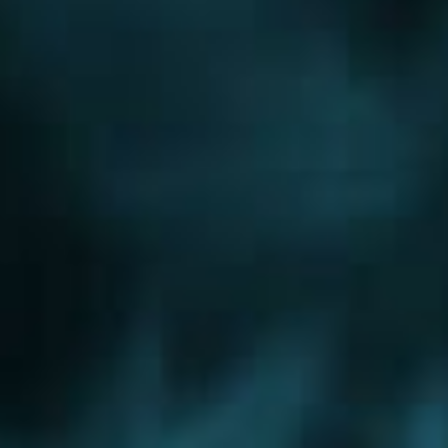
Новорижское шоссе
Новорязанское шоссе
Новосходненское шоссе
Носовихинское шоссе
Осташковское шоссе
Пятницкое шоссе
Рогачевское шоссе
Рублево-Успенское шоссе
Симферопольское шоссе
Сколковское шоссе
Щелковское шоссе
Ярославское шоссе
Вы были тут ранее....
Сколковское шоссе
Варшавское шоссе
Балашиха