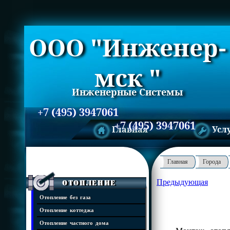
ООО "Инженер-
мск "
Инженерные Системы
+7 (495) 3947061
+7 (495) 3947061
Главная
Усл
Главная
Города
Предыдующая
Отопление
Отопление без газа
Отопление коттеджа
Отопление частного дома