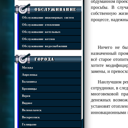
обдуманном проект
просьбы. В случ
Обслуживание
собственную жизн
Обслуживание инженерных систем
процессе, надежны
Обслуживание отопления
Обслуживание котельных
Обслуживание котлов
Ничего не бы
Обслуживание водоснабжения
назначенный пром
всё старое отопит
Города
хотите модифицир
Москва
замены, и превос
Апрелевка
Наилучшим реш
Балашиха
сотрудники, в сле
Бронницы
многовековой пр
Верея
денежных возмож
Видное
установят отопле
Волоколамск
инновационными 
Воскресенск
Голицыно