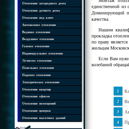
Монтаж отопл
Отопление загородного дома
единственной из 
Отопление дачного дома
Доминирующий 
Отопление под ключ
качества.
Автономное отопление
Нашим квалифи
Водяное отопление
прокладка отопле
Воздушное отопление
по праву является
Газовое отопление
жильцам Московск
Индивидуальное отопление
Если Вам нужна
Лучистое отопление
колебаний обраща
Панельное отопление
Паровое отопление
Электрическое отопление
Отопление квартир
Ка
Отопление офисов
Вы
Отопление помещений
Ав
Отопление центров
Отопление высотных зданий
Пр