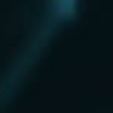
Нахабино
Ногинск
Одинцово
Ожерелье
Озеры
Октябрьский
Опалиха
Орехово-Зуево
Павловский Посад
Пересвет
Пироговский
Поварово
Подольск
Протвино
Пушкино
Пущино
Раменское
Реутов