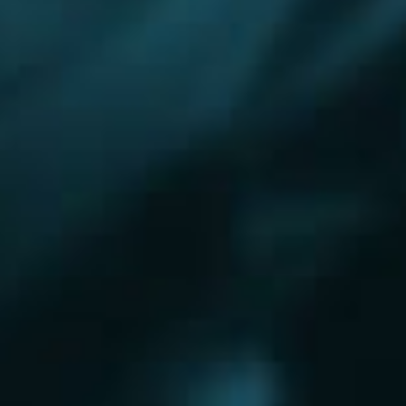
Королёв
Красково
Красноармейск
Красногорск
Краснозаводск
Кубинка
Куровское
Ликино-Дулево
Лобня
Лосино-Петровский
Луховицы
Лыткарино
Люберцы
Малаховка
Можайск
Московский
Москва
Наро-Фоминск