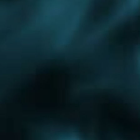
Дмитров
Егорьевск
Электрогорск
Химки
Ивантеевка
Жуковский
Коломна