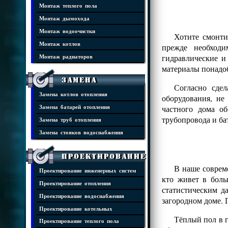
Монтаж теплого пола
Монтаж дымохода
Монтаж водоочистки
Хотите смонти
Монтаж котлов
прежде необходи
гидравлические и
Монтаж радиаторов
материалы понадоб
Замена
Согласно сде
Замена котлов отопления
оборудования, н
частного дома о
Замена батарей отопления
трубопровода и ба
Замена труб отопления
Замена стояков водоснабжения
Проектирование
В наше совреме
Проектирование инженерных систем
кто живет в боль
Проектирование отопления
статистическим д
Проектирование водоснабжения
загородном доме. 
Проектирование котельных
Тёплый пол в г
Проектирование теплого пола