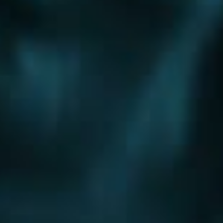
Шоссе
Алтуфьевское шоссе
Боровское шоссе
Варшавское шоссе
Волоколамское шоссе
Горьковское шоссе
Дмитровское шоссе
Егорьевское шоссе
Ильинское шоссе
Калужское шоссе
Каширское шоссе
Киевское шоссе
Куркинское шоссе
Ленинградское шоссе
Минское шоссе
Можайское шоссе
Новокаширское шоссе