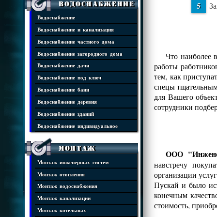
Водоснабжение
За
Водоснабжение
Водоснабжение и канализация
Водоснабжение частного дома
Водоснабжение загородного дома
Что наиболее 
работы работнико
Водоснабжение дачи
тем, как приступа
Водоснабжение под ключ
спецы тщательным 
Водоснабжение бани
для Вашего объек
Водоснабжение деревня
сотрудники подбе
Водоснабжение зданий
Водоснабжение индивидуальное
Монтаж
ООО "Инжене
Монтаж инженерных систем
навстречу покуп
организации услуг
Монтаж отопления
Пускай и было ис
Монтаж водоснабжения
конечным качеств
Монтаж канализации
стоимость, приобр
Монтаж котельных