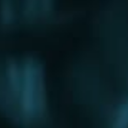
Щербинка
Электрогорск
Электросталь
Электроугли
Юбилейный
Яхрома
Округа
Восточный округ
Западный округ
Северный округ
Северо-Восточный округ
Северо-Западный округ
Центральный округ
Юго-Восточный округ
Юго-Западный округ
Южный округ
Зеленоградский округ