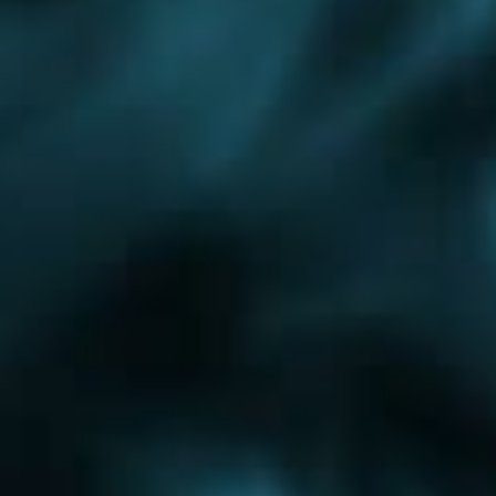
Проектирование отопления
Минское шоссе
Осташковское шоссе
Симферопольское шоссе
Дзержинский
Красково
Кубинка