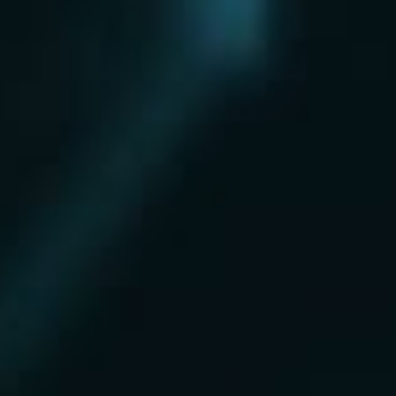
Нахабино
Ногинск
Одинцово
Ожерелье
Озеры
Октябрьский
Опалиха
Орехово-Зуево
Павловский Посад
Пересвет
Пироговский
Поварово
Подольск
Протвино
Пушкино
Пущино
Раменское
Реутов