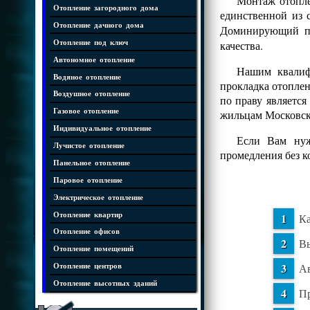
Монтаж отопле
Отопление загородного дома
единственной из 
Отопление дачного дома
Доминирующий 
Отопление под ключ
качества.
Автономное отопление
Нашим квалифи
Водяное отопление
прокладка отопле
Воздушное отопление
по праву является
Газовое отопление
жильцам Московск
Индивидуальное отопление
Если Вам нуж
Лучистое отопление
промедления без 
Панельное отопление
Паровое отопление
Электрическое отопление
Отопление квартир
Ка
Отопление офисов
Вы
Отопление помещений
Ав
Отопление центров
Отопление высотных зданий
Пр