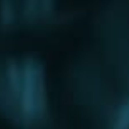
Щербинка
Электрогорск
Электросталь
Электроугли
Юбилейный
Яхрома
Округа
Восточный округ
Западный округ
Северный округ
Северо-Восточный округ
Северо-Западный округ
Центральный округ
Юго-Восточный округ
Юго-Западный округ
Южный округ
Зеленоградский округ