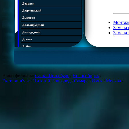
Дедовск
Дзержинский
Дмитров
Монтаж
Долгопрудный
Замена 
Замена 
Домодедово
Дрезна
Дубна
Егорьевск
Железнодорожный
Жуковский
Наши филиалы:
Санкт-Петербург
/
Новосибирск
/
Зарайск
Екатеринбург
/
Нижний Новгород
/
Самара
/
Омск
/
Москва
/
Звенигород
Ивантеевка
Истра
Кашира
Климовск
Клин
Коломна