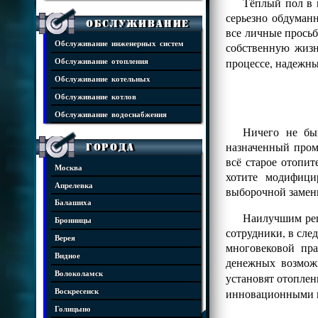
Тёплый пол в 
серьезно обдуман
Обслуживание
все личные просьб
Обслуживание инженерных систем
собственную жизн
процессе, надежны
Обслуживание отопления
Обслуживание котельных
Обслуживание котлов
Обслуживание водоснабжения
Ничего не бы
назначенный пром
Города
всё старое отопит
Москва
хотите модифици
Апрелевка
выборочной замен
Балашиха
Наилучшим реш
Бронницы
сотрудники, в сле
Верея
многовековой пр
Видное
денежных возмож
Волоколамск
установят отопле
инновационными 
Воскресенск
Голицыно