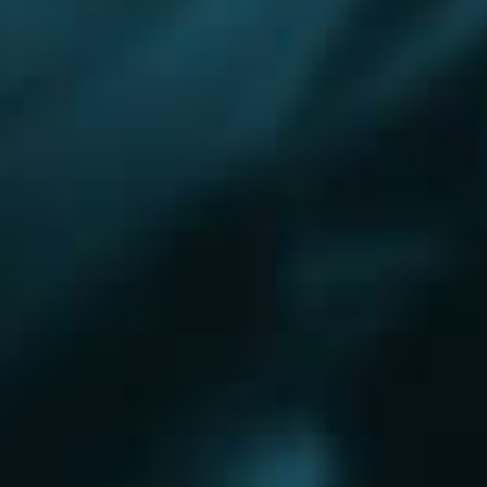
Королёв
Красково
Красноармейск
Красногорск
Краснозаводск
Кубинка
Куровское
Ликино-Дулево
Лобня
Лосино-Петровский
Луховицы
Лыткарино
Люберцы
Малаховка
Можайск
Московский
Москва
Наро-Фоминск