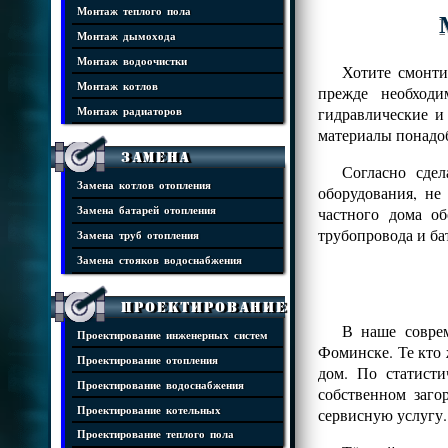
Монтаж теплого пола
Монтаж дымохода
Монтаж водоочистки
Хотите смонти
Монтаж котлов
прежде необходи
гидравлические и
Монтаж радиаторов
материалы понадоб
Замена
Согласно сде
Замена котлов отопления
оборудования, н
частного дома о
Замена батарей отопления
трубопровода и ба
Замена труб отопления
Замена стояков водоснабжения
Проектирование
В наше соврем
Проектирование инженерных систем
Фоминске. Те кто
Проектирование отопления
дом. По статист
Проектирование водоснабжения
собственном заго
Проектирование котельных
сервисную услугу.
Проектирование теплого пола