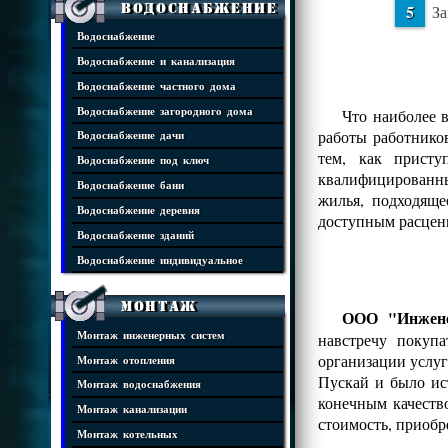
Водоснабжение
За
Водоснабжение
Водоснабжение и канализация
Водоснабжение частного дома
Водоснабжение загородного дома
Что наиболее 
работы работнико
Водоснабжение дачи
тем, как присту
Водоснабжение под ключ
квалифицированны
Водоснабжение бани
жилья, подходяще
Водоснабжение деревня
доступным расцен
Водоснабжение зданий
Водоснабжение индивидуальное
Монтаж
ООО "Инжене
Монтаж инженерных систем
навстречу покуп
организации услуг
Монтаж отопления
Пускай и было ис
Монтаж водоснабжения
конечным качеств
Монтаж канализации
стоимость, приобр
Монтаж котельных