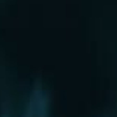
Рошаль
Руза
Сергиев Посад
Серпухов
Солнечногорск
Старая Купавна
Ступино
Сходня
Талдом
Троицк
Химки
Фрязино
Хотьково
Храпуново
Черноголовка
Чехов
Шатура
Щелково