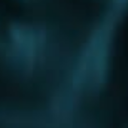
Шоссе
Алтуфьевское шоссе
Боровское шоссе
Варшавское шоссе
Волоколамское шоссе
Горьковское шоссе
Дмитровское шоссе
Егорьевское шоссе
Ильинское шоссе
Калужское шоссе
Каширское шоссе
Киевское шоссе
Куркинское шоссе
Ленинградское шоссе
Минское шоссе
Можайское шоссе
Новокаширское шоссе