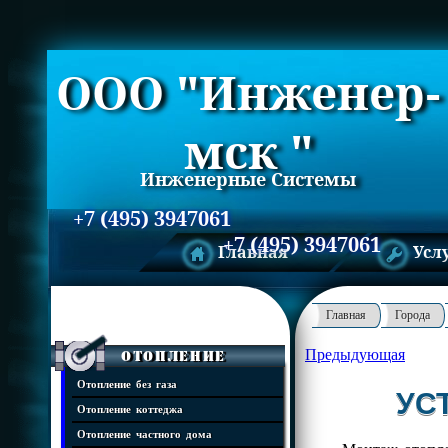
ООО "Инженер-
мск "
Инженерные Системы
+7 (495) 3947061
+7 (495) 3947061
Главная
Усл
Главная
Города
Предыдующая
Отопление
Отопление без газа
УС
Отопление коттеджа
Отопление частного дома