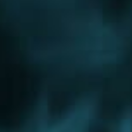
Новорижское шоссе
Новорязанское шоссе
Новосходненское шоссе
Носовихинское шоссе
Осташковское шоссе
Пятницкое шоссе
Рогачевское шоссе
Рублево-Успенское шоссе
Симферопольское шоссе
Сколковское шоссе
Щелковское шоссе
Ярославское шоссе
Вы были тут ранее....
Зеленоградский округ
Газовое отопление
Отопление коттеджа