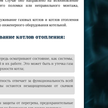
м случае оно направлено на возобновление
 его поломки или неправильного монтажа,
уживание газовых котлов и котлов отопления
го инженерного оборудования котельной.
вание котлов отопления:
редь осматривают состояние, как системы,
 в их работе. Это может быть и утечка газа
ерхности котла;
тность отвечает за функциональность всей
мы остаются незащищенными от скачков
ы защиты от перегрева, предохранительные
я не безопасная для жизни человека;