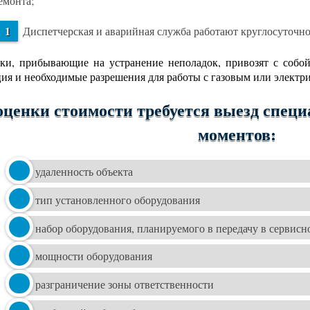
емонта;
Диспетчерская и аварийная служба работают круглосуточн
ки, прибывающие на устранение неполадок, привозят с собо
ия и необходимые разрешения для работы с газовым или электр
оценки стоимости требуется выезд специ
моментов:
удаленность объекта
тип установленного оборудования
набор оборудования, планируемого в передачу в сервис
мощности оборудования
разграничение зоны ответственности