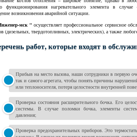
вание котлов отопления – широкое понятие, однако в любо
го функционирования нагревательного элемента в случае
ение возникновения аварийной ситуации.
нженер-мск "
осуществляет профессиональное сервисное обсл
ов (дизельных, твердотопливных, электрических), а также любо
речень работ, которые входят в обслужи
Прибыв на место вызова, наши сотрудники в первую оче
так и самого агрегата, чтобы понять причины нарушений
или теплоносителя, потеря целостности внутренней пов
Проверка состояния расширительного бочка. Его целос
системы. В случае поломки бочка, элементы систе
давления;
Проверка предохранительных приборов. Это термостат
клапаны. В случае их поломки может возникнуть ситуаци