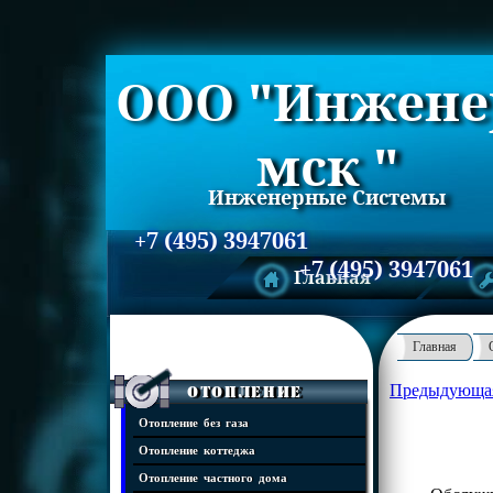
ООО "Инжене
мск "
Инженерные Системы
+7 (495) 3947061
+7 (495) 3947061
Главная
Главная
Предыдующа
Отопление
Отопление без газа
Отопление коттеджа
Отопление частного дома