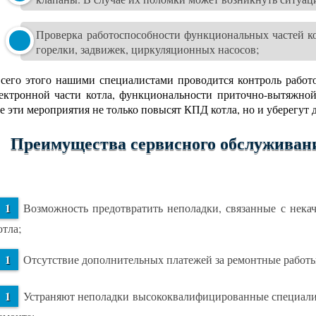
Проверка работоспособности функциональных частей ко
горелки, задвижек, циркуляционных насосов;
сего этого нашими специалистами проводится контроль работос
ектронной части котла, функциональности приточно-вытяжно
е эти мероприятия не только повысят КПД котла, но и уберегут 
Преимущества сервисного обслуживани
Возможность предотвратить неполадки, связанные с нека
отла;
Отсутствие дополнительных платежей за ремонтные работ
Устраняют неполадки высококвалифицированные специалис