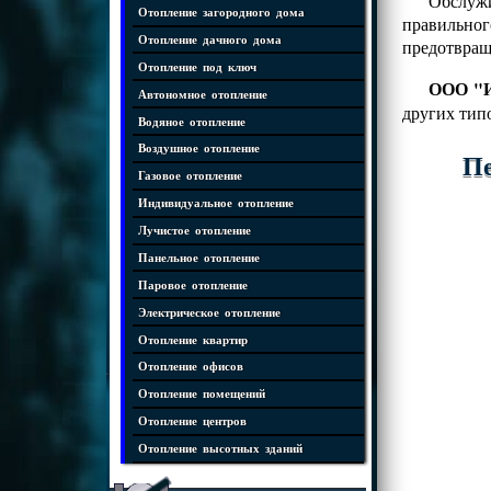
Обслужи
Отопление загородного дома
правильно
Отопление дачного дома
предотвращ
Отопление под ключ
ООО "И
Автономное отопление
других тип
Водяное отопление
Воздушное отопление
Пе
Газовое отопление
Индивидуальное отопление
Лучистое отопление
Панельное отопление
Паровое отопление
Электрическое отопление
Отопление квартир
Отопление офисов
Отопление помещений
Отопление центров
Отопление высотных зданий